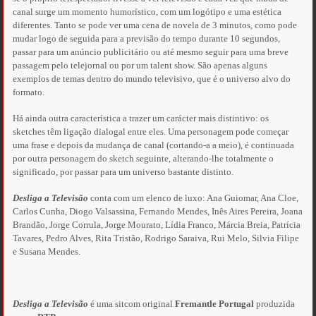
canal surge um momento humorístico, com um logótipo e uma estética
diferentes. Tanto se pode ver uma cena de novela de 3 minutos, como pode
mudar logo de seguida para a previsão do tempo durante 10 segundos,
passar para um anúncio publicitário ou até mesmo seguir para uma breve
passagem pelo telejornal ou por um talent show. São apenas alguns
exemplos de temas dentro do mundo televisivo, que é o universo alvo do
formato.
Há ainda outra característica a trazer um carácter mais distintivo: os
sketches têm ligação dialogal entre eles. Uma personagem pode começar
uma frase e depois da mudança de canal (cortando-a a meio), é continuada
por outra personagem do sketch seguinte, alterando-lhe totalmente o
significado, por passar para um universo bastante distinto.
Desliga a Televisão
conta com um elenco de luxo: Ana Guiomar, Ana Cloe,
Carlos Cunha, Diogo Valsassina, Fernando Mendes, Inês Aires Pereira, Joana
Brandão, Jorge Corrula, Jorge Mourato, Lídia Franco, Márcia Breia, Patrícia
Tavares, Pedro Alves, Rita Tristão, Rodrigo Saraiva, Rui Melo, Silvia Filipe
e Susana Mendes.
Desliga a Televisão
é uma sitcom original
Fremantle Portugal
produzida