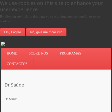
We use cookies on this site to enhance your
user experience
By clicking any link on this page you are giving your consent for us to set
cookies.
OK, I agree
No, give me more info
HOME
SOBRE NÓS
PROGRAMAS
CONTACTOS
Dr Saúde
Dr. Saúde