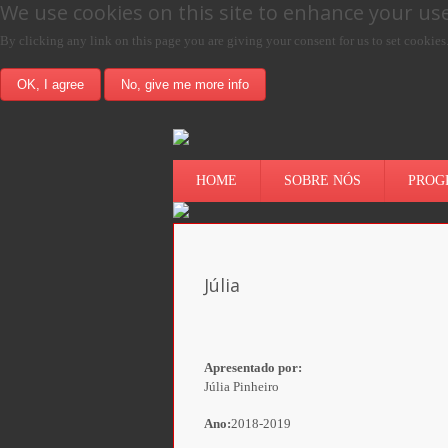
We use cookies on this site to enhance your us
By clicking any link on this page you are giving your consent for us to set cookies
OK, I agree
No, give me more info
HOME
SOBRE NÓS
PROG
Júlia
Apresentado por:
Júlia Pinheiro
Ano:
2018-2019