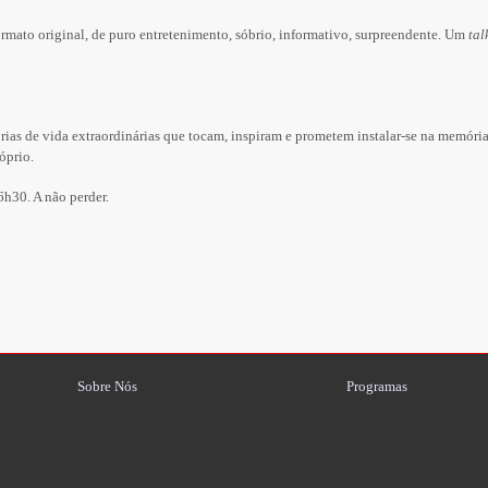
ormato original, de puro entretenimento, sóbrio, informativo, surpreendente. Um
tal
órias de vida extraordinárias que tocam, inspiram e prometem instalar-se na memór
óprio.
6h30. A não perder.
Sobre Nós
Programas