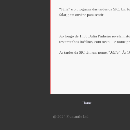
“Júlia” é o programa das tardes da SIC. Um f
falar, para ouvir e para sentir.
Ao longo de 1h30, Júlia Pinheiro revela hist
testemunhos inéditos, com rosto… e nome pr
As tardes da SIC têm um nome, “
Júlia
”. Às 1
Home
@ 2024 Fremantle Ltd.