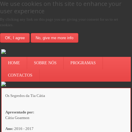
We use cookies on this site to enhance your
user experience
By clicking any link on this page you are giving your consent for us to set
cookies.
OK, I agree
No, give me more info
HOME
SOBRE NÓS
PROGRAMAS
CONTACTOS
Os Segredos da Tia Cátia
Apresentado por:
Cátia Goarmon
Ano:
2016 - 2017