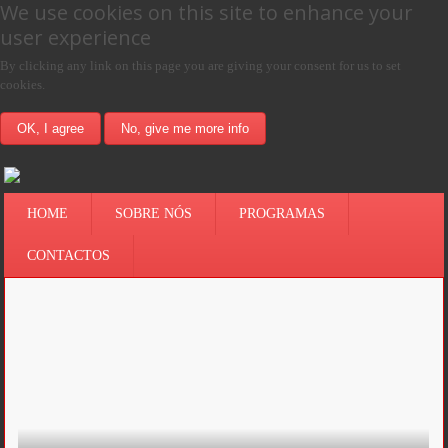
We use cookies on this site to enhance your
user experience
By clicking any link on this page you are giving your consent for us to set
cookies.
OK, I agree
No, give me more info
HOME
SOBRE NÓS
PROGRAMAS
CONTACTOS