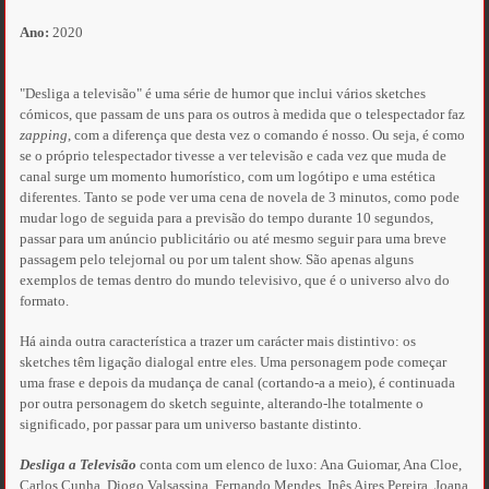
Ano:
2020
"Desliga a televisão" é uma série de humor que inclui vários sketches
cómicos, que passam de uns para os outros à medida que o telespectador faz
zapping
, com a diferença que desta vez o comando é nosso. Ou seja, é como
se o próprio telespectador tivesse a ver televisão e cada vez que muda de
canal surge um momento humorístico, com um logótipo e uma estética
diferentes. Tanto se pode ver uma cena de novela de 3 minutos, como pode
mudar logo de seguida para a previsão do tempo durante 10 segundos,
passar para um anúncio publicitário ou até mesmo seguir para uma breve
passagem pelo telejornal ou por um talent show. São apenas alguns
exemplos de temas dentro do mundo televisivo, que é o universo alvo do
formato.
Há ainda outra característica a trazer um carácter mais distintivo: os
sketches têm ligação dialogal entre eles. Uma personagem pode começar
uma frase e depois da mudança de canal (cortando-a a meio), é continuada
por outra personagem do sketch seguinte, alterando-lhe totalmente o
significado, por passar para um universo bastante distinto.
Desliga a Televisão
conta com um elenco de luxo: Ana Guiomar, Ana Cloe,
Carlos Cunha, Diogo Valsassina, Fernando Mendes, Inês Aires Pereira, Joana