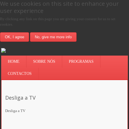
We use cookies on this site to enhance your
user experience
By clicking any link on this page you are giving your consent for us to set
cookies.
OK, I agree
No, give me more info
HOME
SOBRE NÓS
PROGRAMAS
CONTACTOS
Desliga a TV
Desliga a TV