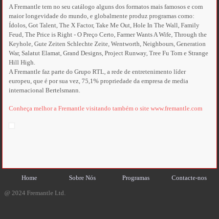
A Fremantle tem no seu catálogo alguns dos formatos mais famosos e com
maior longevidade do mundo, e globalmente produz programas como:
Ídolos, Got Talent, The X Factor, Take Me Out, Hole In The Wall, Family
Feud, The Price is Right - O Preço Certo, Farmer Wants A Wife, Through the
Keyhole, Gute Zeiten Schlechte Zeite, Wentworth, Neighbours, Generation
War, Salatut Elamat, Grand Designs, Project Runway, Tree Fu Tom e Strange
Hill High.
A Fremantle faz parte do Grupo RTL, a rede de entretenimento líder
europeu, que é por sua vez, 75,1% propriedade da empresa de media
internacional Bertelsmann.
Conheça melhor a Fremantle visitando também o site www.fremantle.com
Home
Sobre Nós
Programas
Contacte-nos
@ 2024 Fremantle Ltd.