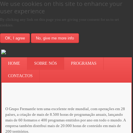
We use cookies on this site to enhance your
user experience
By clicking any link on this page you are giving your consent for us to set
cookies.
OK, I agree
No, give me more info
HOME
SOBRE NÓS
PROGRAMAS
CONTACTOS
O Grupo Fremantle tem uma excelente rede mundial,
com operações em 28
países, a criação de mais de 8.500 horas de programação anuais, lançando
mais de 60 formatos e 400 programas emitidos por ano em todo o mundo. A
empresa também distribui mais de 20.000 horas de conteúdo em mais de
200 territórios.