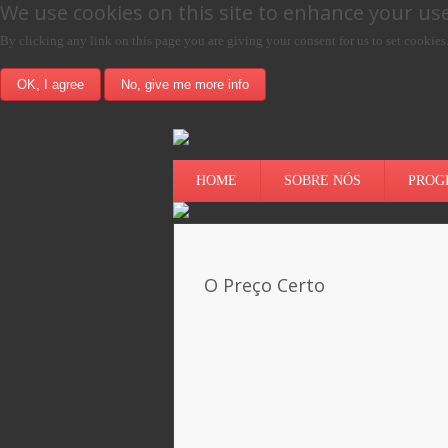
We use cookies on this site to enhance your us
By clicking any link on this page you are giving your consent for us to set cookies
OK, I agree
No, give me more info
HOME
SOBRE NÓS
PROG
O Preço Certo