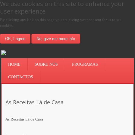
We use cookies on this site to enhance your
user experience
By clicking any link on this page you are giving your consent for us to set
cookies.
OK, I agree
No, give me more info
HOME
SOBRE NÓS
PROGRAMAS
CONTACTOS
As Receitas Lá de Casa
As Receitas Lá de Casa